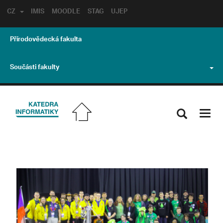
CZ
IMIS
MOODLE
STAG
UJEP
Přírodovědecká fakulta
Součásti fakulty
Toggl
navig