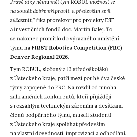
Právě díky němu měl tým ROBUL možnost se
na soutěž dobře připravit, a především se jí
zúčastnit,
” říká prorektor pro projekty ESF
a investičních fondů doc. Martin Balej. To
se nakonec promítlo do výrazného umístění
týmu na
FIRST Robotics Competition (FRC)
Denver Regional 2026
.
Tým ROBUL, složený z 13 středoškoláků
z Ústeckého kraje, patří mezi pouhé dva české
týmy zapojené do FRC. Na rozdíl od mnoha
zahraničních konkurentů, kteří přijíždějí
s rozsáhlým technickým zázemím a desítkami
členů podpůrného týmu, museli studenti
z Ústeckého kraje spoléhat především
na vlastní dovednosti, improvizaci a odhodlání.