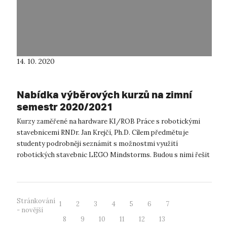
14. 10. 2020
Nabídka výběrových kurzů na zimní
semestr 2020/2021
Kurzy zaměřené na hardware KI/ROB Práce s robotickými
stavebnicemi RNDr. Jan Krejčí, Ph.D. Cílem předmětu je
studenty podrobněji seznámit s možnostmi využití
robotických stavebnic LEGO Mindstorms. Budou s nimi řešit
projekty, které vyžadují promyš...
Stránkování
1
2
3
4
5
6
7
- novější
8
9
10
11
12
13