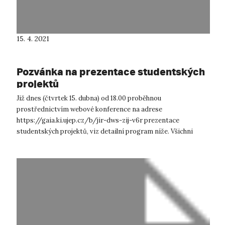
15. 4. 2021
Pozvánka na prezentace studentských
projektů
Již dnes (čtvrtek 15. dubna) od 18.00 proběhnou
prostřednictvím webové konference na adrese
https://gaia.ki.ujep.cz/b/jir-dws-zij-v6r prezentace
studentských projektů, viz detailní program níže. Všichni
zájemci jsou srdečně vítáni. Později by měl být n...