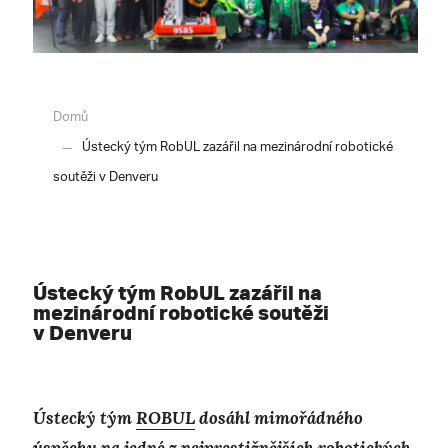
Domů
Ústecký tým RobUL zazářil na mezinárodní robotické
soutěži v Denveru
Ústecký tým RobUL zazářil na
mezinárodní robotické soutěži
v Denveru
Ústecký tým
ROBUL
dosáhl mimořádného
úspěchu na jedné z nejprestižnějších robotických