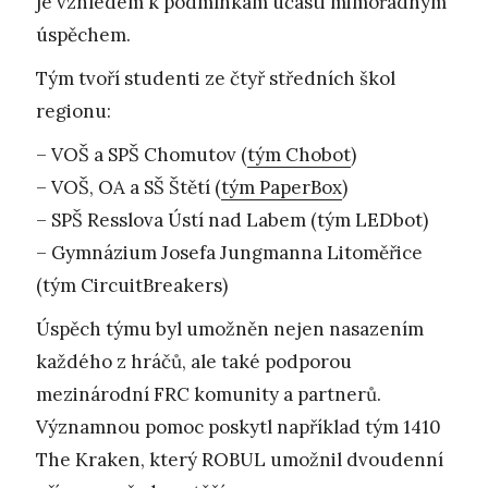
je vzhledem k podmínkám účasti mimořádným
úspěchem.
Tým tvoří studenti ze čtyř středních škol
regionu:
– VOŠ a SPŠ Chomutov (
tým Chobot
)
– VOŠ, OA a SŠ Štětí (
tým PaperBox
)
– SPŠ Resslova Ústí nad Labem (tým LEDbot)
– Gymnázium Josefa Jungmanna Litoměřice
(tým CircuitBreakers)
Úspěch týmu byl umožněn nejen nasazením
každého z hráčů, ale také podporou
mezinárodní FRC komunity a partnerů.
Významnou pomoc poskytl například tým 1410
The Kraken, který ROBUL umožnil dvoudenní