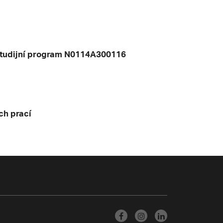
 studijní program N0114A300116
ch prací