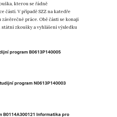
ouška, kterou se řádně
e částí. V případě SZZ na katedře
 závěrečné práce. Obě části se konají
 státní zkoušky a vyhlášení výsledku
udijní program B0613P140005
 studijní program N0613P140003
ram B0114A300121 Informatika pro