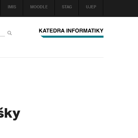
IMIS
MOODLE
STAG
UJEP
šky