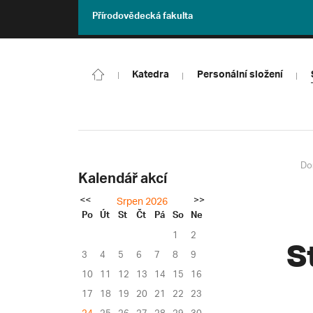
Přírodovědecká fakulta
Katedra
Personální složení
Do
Kalendář akcí
<<
>>
Srpen 2026
Po
Út
St
Čt
Pá
So
Ne
1
2
S
3
4
5
6
7
8
9
10
11
12
13
14
15
16
17
18
19
20
21
22
23