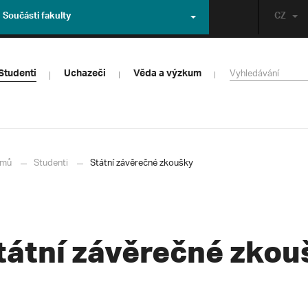
Součásti fakulty
CZ
Studenti
Uchazeči
Věda a výzkum
mů
Studenti
Státní závěrečné zkoušky
tátní závěrečné zkou