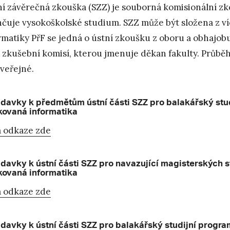
ní závěrečná zkouška (SZZ) je souborná komisionální zk
čuje vysokoškolské studium. SZZ může být složena z víc
rmatiky PřF se jedná o ústní zkoušku z oboru a obhajobu
 zkušební komisí, kterou jmenuje děkan fakulty. Průběh
 veřejné.
davky k předmětům ústní části SZZ pro balakářský st
kovaná informatika
 odkaze zde
davky k ústní části SZZ pro navazující magisterských
kovaná informatika
 odkaze zde
davky k ústní části SZZ pro balakářský studijní prog