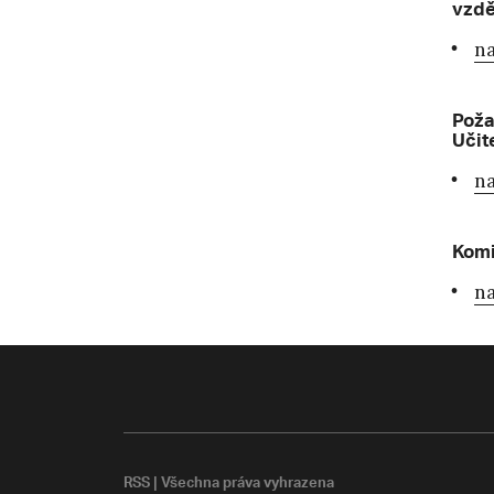
vzdě
na
Poža
Učit
na
Komi
na
RSS
| Všechna práva vyhrazena