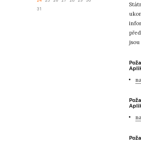
24
25
26
27
28
29
30
Stát
31
ukon
info
před
jsou
Poža
Apli
na
Poža
Apli
na
Poža