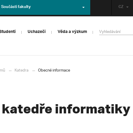
Součásti fakulty
CZ
Studenti
Uchazeči
Věda a výzkum
mů
Katedra
Obecné informace
 katedře informatiky