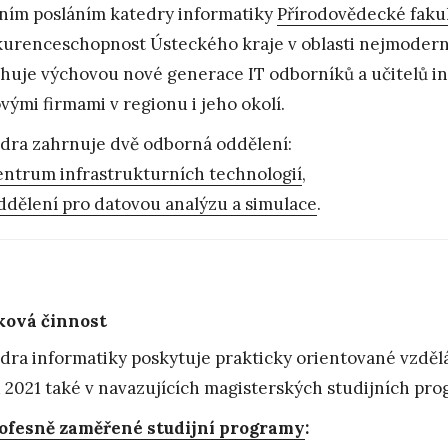
ním posláním katedry informatiky
Přírodovědecké faku
urenceschopnost Ústeckého kraje v oblasti nejmoderně
huje výchovou nové generace IT odborníků a učitelů inf
ovými firmami v regionu i jeho okolí.
dra zahrnuje dvě odborná oddělení:
ntrum infrastrukturních technologií
,
dělení pro datovou analýzu a simulace
.
ková činnost
dra informatiky poskytuje prakticky orientované vzdělá
 2021 také v navazujících magisterských studijních pr
ofesně zaměřené studijní programy
: