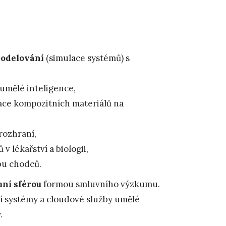
modelování
(simulace systémů) s
umělé inteligence,
lace kompozitních materiálů na
rozhraní,
v lékařství a biologii,
bu chodců.
mní sférou
formou smluvního výzkumu.
í systémy a cloudové služby umělé
.