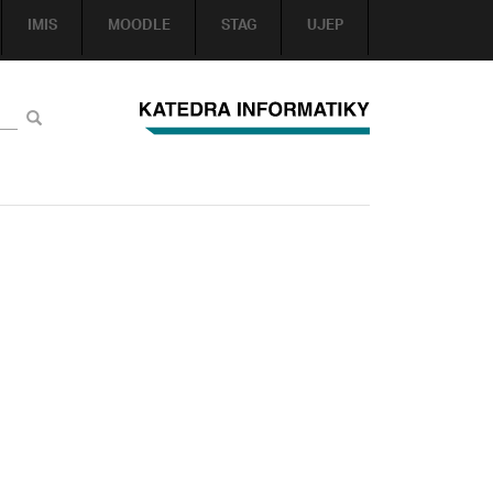
IMIS
MOODLE
STAG
UJEP