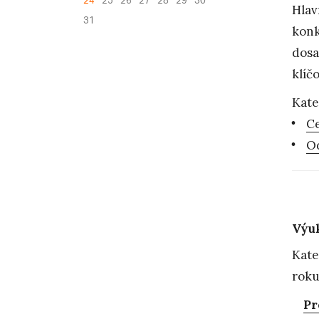
24
25
26
27
28
29
30
Hlav
31
konk
dosa
klíč
Kate
Ce
Od
Výu
Kate
roku
Pr