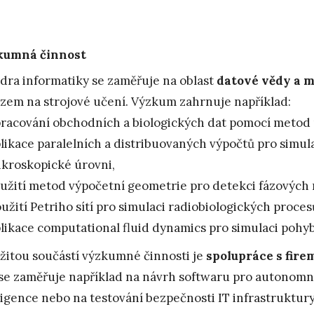
kumná činnost
dra informatiky se zaměřuje na oblast
datové vědy a 
zem na strojové učení. Výzkum zahrnuje například:
racování obchodních a biologických dat pomocí metod 
likace paralelních a distribuovaných výpočtů pro simu
kroskopické úrovni,
užití metod výpočetní geometrie pro detekci fázových 
užití Petriho sítí pro simulaci radiobiologických procesů 
likace computational fluid dynamics pro simulaci pohy
žitou součástí výzkumné činnosti je
spolupráce s fire
se zaměřuje například na návrh softwaru pro autonomn
ligence nebo na testování bezpečnosti IT infrastruktury