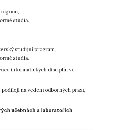
 program
,
ormě studia.
terský studijní program,
ormě studia.
ýuce informatických disciplín ve
ě podílejí na vedení odborných praxí,
ých učebnách a laboratořích