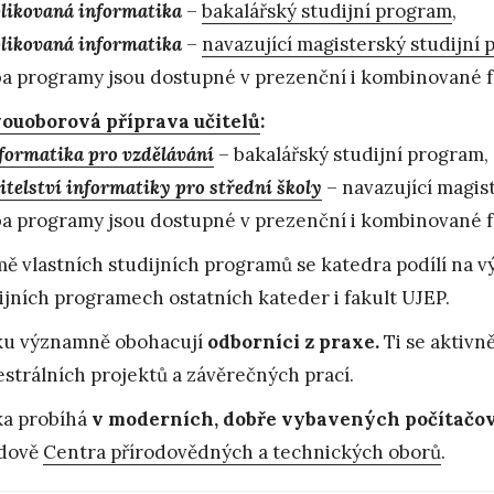
likovaná informatika
–
bakalářský studijní program
,
likovaná informatika
–
navazující magisterský studijní
a programy jsou dostupné v prezenční i kombinované f
ouoborová příprava učitelů
:
formatika pro vzdělávání
– bakalářský studijní program,
itelství informatiky pro střední školy
– navazující magis
a programy jsou dostupné v prezenční i kombinované f
ě vlastních studijních programů se katedra podílí na v
ijních programech ostatních kateder i fakult UJEP.
u významně obohacují
odborníci z praxe.
Ti se aktivn
strálních projektů a závěrečných prací.
a probíhá
v moderních, dobře vybavených počítačov
udově
Centra přírodovědných a technických oborů
.