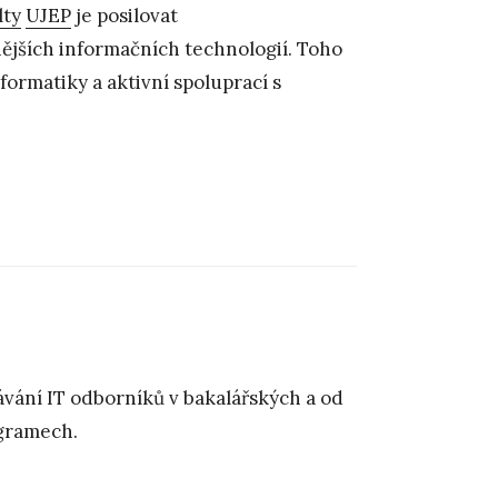
lty
UJEP
je posilovat
jších informačních technologií. Toho
ormatiky a aktivní spoluprací s
vání IT odborníků v bakalářských a od
ogramech.