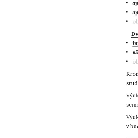
ap
ap
ob
Dv
in
uč
ob
Krom
stud
Výuk
seme
Výuk
v b