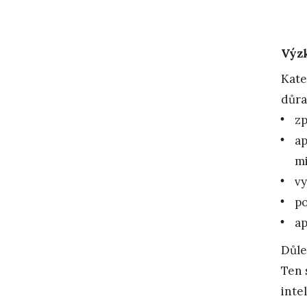
Výz
Kate
důra
zp
ap
mi
vy
po
ap
Důle
Ten 
inte