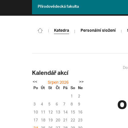
Přírodovědecká fakulta
Katedra
Personální složení
Do
Kalendář akcí
<<
>>
Srpen 2026
Po
Út
St
Čt
Pá
So
Ne
1
2
O
3
4
5
6
7
8
9
10
11
12
13
14
15
16
17
18
19
20
21
22
23