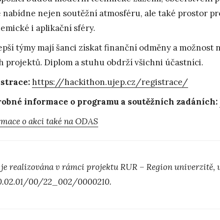
 nabídne nejen soutěžní atmosféru, ale také prostor pr
emické i aplikační sféry.
epší týmy mají šanci získat finanční odměny a možnost n
h projektů. Diplom a stuhu obdrží všichni účastníci.
strace:
https://hackithon.ujep.cz/registrace/
obné informace o programu a soutěžních zadáních:
rmace o akci také na ODAS
 je realizována v rámci projektu RUR – Region univerzitě, u
0.02.01/00/22_002/0000210.