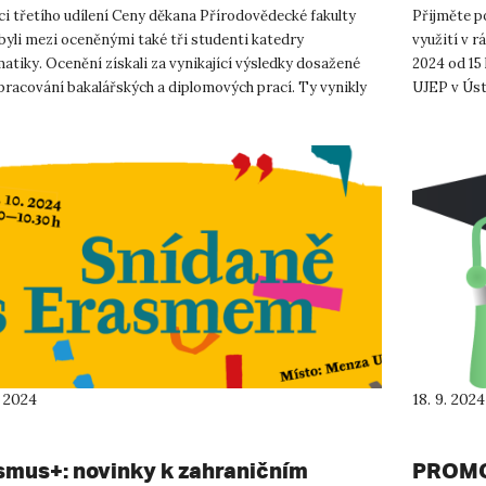
i třetího udílení Ceny děkana Přírodovědecké fakulty
Přijměte po
byli mezi oceněnými také tři studenti katedry
využití v r
atiky. Ocenění získali za vynikající výsledky dosažené
2024 od 15 
pracování bakalářských a diplomových prací. Ty vynikly
UJEP v Úst
riginalitou, v...
Pozvánka..
. 2024
18. 9. 2024
smus+: novinky k zahraničním
PROMOC