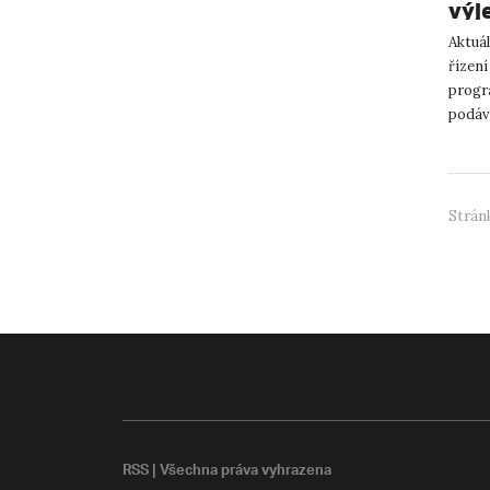
výj
Aktuá
řízení
progr
podáva
Stránk
RSS
| Všechna práva vyhrazena