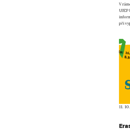
V rámc
UJEP 
inform
při vy
svou o
11. 10
Era