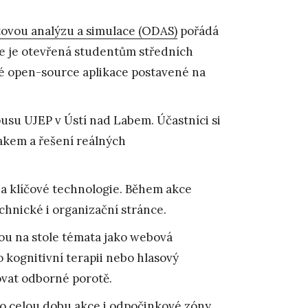
ovou analýzu a simulace (ODAS)
pořádá
ce je otevřená studentům středních
cké open-source aplikace postavené na
su UJEP v Ústí nad Labem. Účastníci si
akem a řešení reálných
 klíčové technologie. Během akce
hnické i organizační stránce.
sou na stole témata jako webová
o kognitivní terapii nebo hlasový
ovat odborné porotě.
o celou dobu akce i odpočinkové zóny.