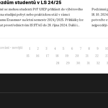
ezdům studentů v LS 24/25
lně se mohou studenti PřF UJEP přihlásit do výběrového
Podzimní p
 na studijní pobyt nebo praktickou stáž v rámci
18. 10. 202
amu Erasmus+ na letní semestr 2024/2025. Přihlášky lze
potvrďte e
t prostřednictvím IS STAG do 28. října 2024. Další i...
nejpozději 
ování - novější
1
2
3
4
5
6
7
8
9
1
15
16
17
18
19
20
21
22
2
28
29
30
31
32