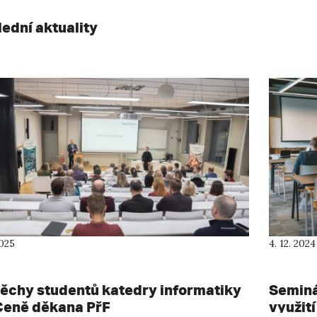
lední aktuality
2025
4. 12. 2024
ěchy studentů katedry informatiky
Seminář
Ceně děkana PřF
využití