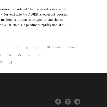
romoce absolventů PřF se uskuteční v pátek
4, v červené aule MFC UJEP. Svou účast, prosím,
-mailem na adresu renata.postlova@ujep.cz,
do 30. 9. 2024. Do předmětu zprávy napište ...
Stránkování - starší
0
11
12
13
14
3
24
25
26
27
33
34