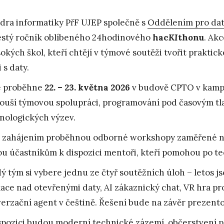
dra informatiky PřF UJEP společně s
Oddělením pro dat
šestý ročník oblíbeného 24hodinového
hac
KI
thonu
. Ak
sokých škol, kteří chtějí v týmové soutěži tvořit prakti
 s daty.
e proběhne
22. – 23. května 2026
v budově CPTO v kampu
ouší týmovou spolupráci, programování pod časovým tl
nologických výzev.
 zahájením proběhnou odborné workshopy zaměřené na
u účastníkům k dispozici mentoři, kteří pomohou po tec
ý tým si vybere jednu ze čtyř soutěžních úloh – letos j
kace nad otevřenými daty, AI zákaznický chat, VR hra pr
erzační agent v češtině. Řešení bude na závěr prezent
spozici budou moderní technické zázemí, občerstvení p