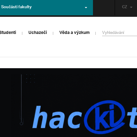
Součásti fakulty
CZ
Studenti
Uchazeči
Věda a výzkum