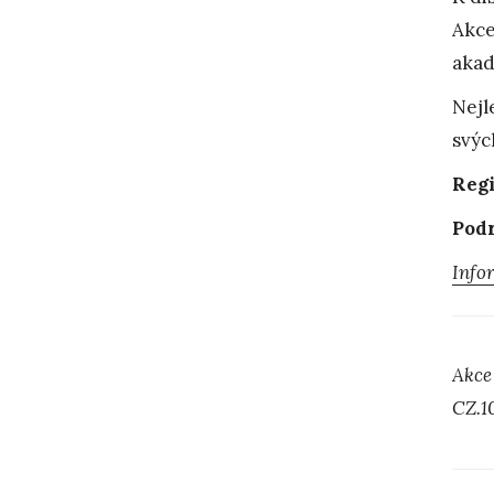
Akce
akad
Nejl
svýc
Regi
Podr
Info
Akce
CZ.1