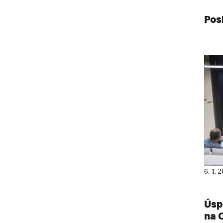
Pos
6. 1. 
Úsp
na 