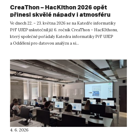
CreaThon – HacKIthon 2026 opět
přinesl skvělé nápady i atmosféru
Ve dnech 22. – 23. května 2026 se na Katedře informatiky
PřF UJEP uskutečnil již 6. ročník CreaThon – HacKIthonu,
který společně pořádaly Katedra informatiky PřF UJEP
a Oddělení pro datovou analýzu a si...
4. 6. 2026