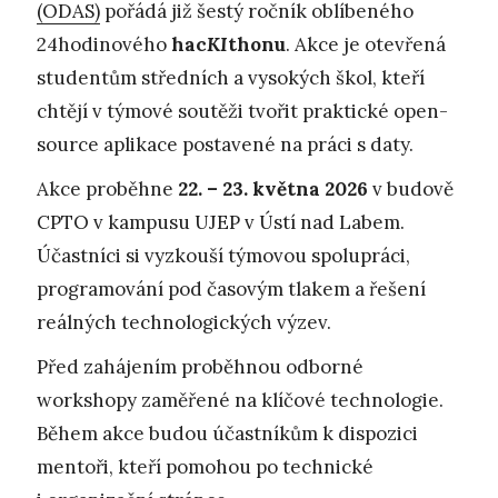
(ODAS)
pořádá již šestý ročník oblíbeného
24hodinového
hac
KI
thonu
. Akce je otevřená
studentům středních a vysokých škol, kteří
chtějí v týmové soutěži tvořit praktické open-
source aplikace postavené na práci s daty.
Akce proběhne
22. – 23. května 2026
v budově
CPTO v kampusu UJEP v Ústí nad Labem.
Účastníci si vyzkouší týmovou spolupráci,
programování pod časovým tlakem a řešení
reálných technologických výzev.
Před zahájením proběhnou odborné
workshopy zaměřené na klíčové technologie.
Během akce budou účastníkům k dispozici
mentoři, kteří pomohou po technické