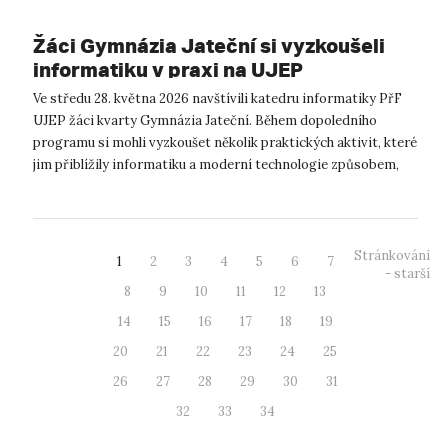
Žáci Gymnázia Jateční si vyzkoušeli
informatiku v praxi na UJEP
Ve středu 28. května 2026 navštívili katedru informatiky PřF
UJEP žáci kvarty Gymnázia Jateční. Během dopoledního
programu si mohli vyzkoušet několik praktických aktivit, které
jim přiblížily informatiku a moderní technologie způsobem,
s ...
Stránkování
1
2
3
4
5
6
7
- starší
8
9
10
11
12
13
14
15
16
17
18
19
20
21
22
23
24
25
26
27
28
29
30
31
32
33
34