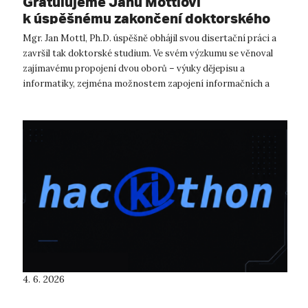
Gratulujeme Janu Mottlovi
k úspěšnému zakončení doktorského
studia!
Mgr. Jan Mottl, Ph.D. úspěšně obhájil svou disertační práci a
završil tak doktorské studium. Ve svém výzkumu se věnoval
zajímavému propojení dvou oborů – výuky dějepisu a
informatiky, zejména možnostem zapojení informačních a
komunikačních technol...
4. 6. 2026