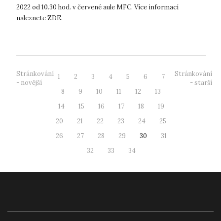
2022 od 10.30 hod. v červené aule MFC. Více informací
naleznete ZDE.
Stránkování
Stránkování
1
2
3
4
5
6
7
- novější
- starší
8
9
10
11
12
13
14
15
16
17
18
19
20
21
22
23
24
25
26
27
28
29
30
31
32
33
34