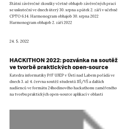
Státní závěrečné zkoušky včetně obhajob závěrečných prací
se uskuteční ve dnech úterý 30. srpna a pátek 2. září v učebně
CPTO 6.14. Harmonogram obhajob 30. srpna 2022
Harmonogram obhajob 2. září 2022
24. 5. 2022
HACKITHON 2022: pozvánka na soutěž
ve tvorbě praktických open-source
aplikací
Katedra informatiky PřF UJEP v Ústí nad Labem pořádá ve
dnech 3. až 4. června soutěž studentů SŠ/VŠ a dalších
nadšenců ve formátu 24hodinového hackathonu zaměřeného
na tvorbu praktických open-source aplikací v oblasti
zpracování a vizualizace (otevřený...