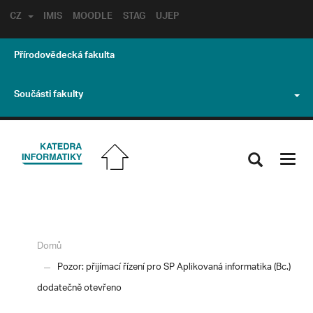
CZ
IMIS
MOODLE
STAG
UJEP
Přírodovědecká fakulta
Součásti fakulty
Toggl
navig
Domů
Pozor: přijímací řízení pro SP Aplikovaná informatika (Bc.)
dodatečně otevřeno