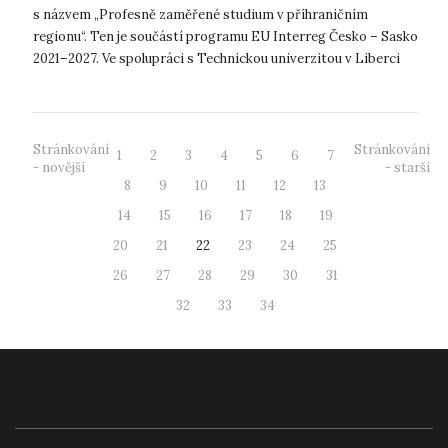
s názvem „Profesně zaměřené studium v příhraničním
regionu“. Ten je součástí programu EU Interreg Česko – Sasko
2021–2027. Ve spolupráci s Technickou univerzitou v Liberci
a Duální vysokou škol...
Stránkování
Stránkování
1
2
3
4
5
6
7
- novější
- starší
8
9
10
11
12
13
14
15
16
17
18
19
20
21
22
23
24
25
26
27
28
29
30
31
32
33
34