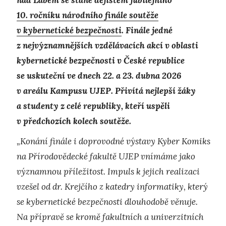
10. ročníku národního finále soutěže
v kybernetické bezpečnosti
. Finále jedné
z nejvýznamnějších vzdělávacích akcí v oblasti
kybernetické bezpečnosti v České republice
se uskuteční ve dnech 22. a 23. dubna 2026
v areálu Kampusu UJEP. Přivítá nejlepší žáky
a studenty z celé republiky, kteří uspěli
v předchozích kolech soutěže.
„Konání finále i doprovodné výstavy Kyber Komiks
na Přírodovědecké fakultě UJEP vnímáme jako
významnou příležitost. Impuls k jejich realizaci
vzešel od dr. Krejčího z katedry informatiky, který
se kybernetické bezpečnosti dlouhodobě věnuje.
Na přípravě se kromě fakultních a univerzitních