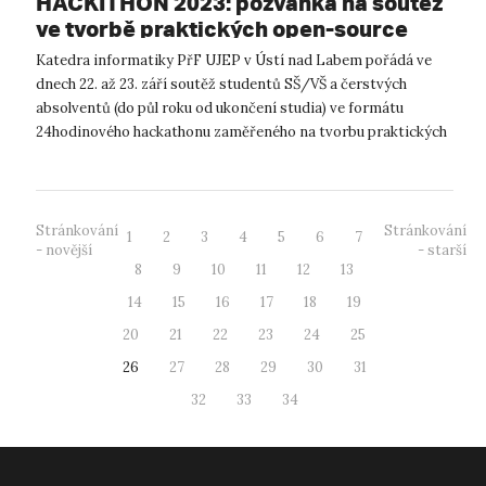
HACKITHON 2023: pozvánka na soutěž
ve tvorbě praktických open-source
aplikací
Katedra informatiky PřF UJEP v Ústí nad Labem pořádá ve
dnech 22. až 23. září soutěž studentů SŠ/VŠ a čerstvých
absolventů (do půl roku od ukončení studia) ve formátu
24hodinového hackathonu zaměřeného na tvorbu praktických
open-source aplikací v oblas...
Stránkování
Stránkování
1
2
3
4
5
6
7
- novější
- starší
8
9
10
11
12
13
14
15
16
17
18
19
20
21
22
23
24
25
26
27
28
29
30
31
32
33
34