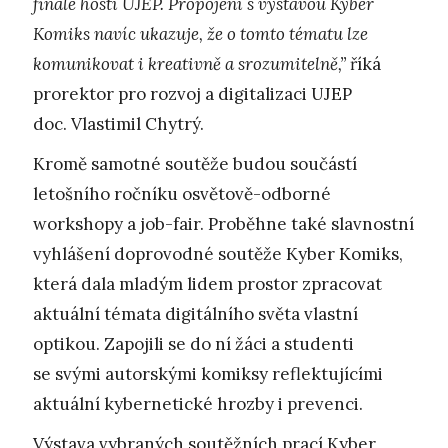
finále hostí UJEP. Propojení s výstavou Kyber
Komiks navíc ukazuje, že o tomto tématu lze
komunikovat i kreativně a srozumitelně,”
říká
prorektor pro rozvoj a digitalizaci UJEP
doc. Vlastimil Chytrý.
Kromě samotné soutěže budou součástí
letošního ročníku osvětově-odborné
workshopy a job-fair. Proběhne také slavnostní
vyhlášení doprovodné soutěže Kyber Komiks,
která dala mladým lidem prostor zpracovat
aktuální témata digitálního světa vlastní
optikou. Zapojili se do ní žáci a studenti
se svými autorskými komiksy reflektujícími
aktuální kybernetické hrozby i prevenci.
Výstava vybraných soutěžních prací Kyber