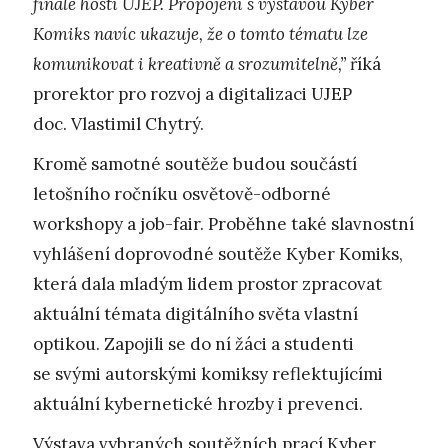
finále hostí UJEP. Propojení s výstavou Kyber
Komiks navíc ukazuje, že o tomto tématu lze
komunikovat i kreativně a srozumitelně,”
říká
prorektor pro rozvoj a digitalizaci UJEP
doc. Vlastimil Chytrý.
Kromě samotné soutěže budou součástí
letošního ročníku osvětově-odborné
workshopy a job-fair. Proběhne také slavnostní
vyhlášení doprovodné soutěže Kyber Komiks,
která dala mladým lidem prostor zpracovat
aktuální témata digitálního světa vlastní
optikou. Zapojili se do ní žáci a studenti
se svými autorskými komiksy reflektujícími
aktuální kybernetické hrozby i prevenci.
Výstava vybraných soutěžních prací Kyber