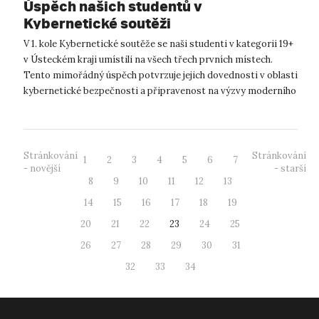
Úspěch našich studentů v
Kybernetické soutěži
V 1. kole Kybernetické soutěže se naši studenti v kategorii 19+
v Ústeckém kraji umístili na všech třech prvních místech.
Tento mimořádný úspěch potvrzuje jejich dovednosti v oblasti
kybernetické bezpečnosti a připravenost na výzvy moderního
IT sv...
Stránkování
Stránkování
1
2
3
4
5
6
7
- novější
- starší
8
9
10
11
12
13
14
15
16
17
18
19
20
21
22
23
24
25
26
27
28
29
30
31
32
33
34