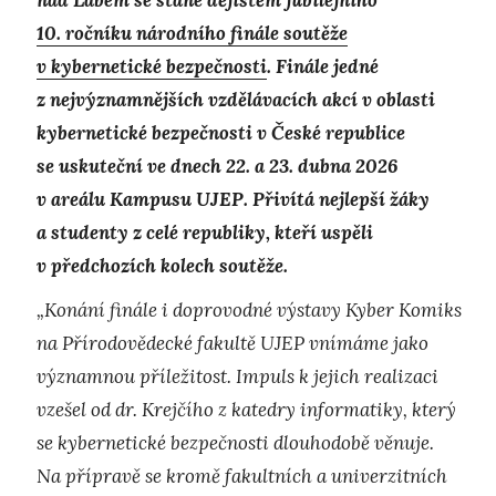
10. ročníku národního finále soutěže
v kybernetické bezpečnosti
. Finále jedné
z nejvýznamnějších vzdělávacích akcí v oblasti
kybernetické bezpečnosti v České republice
se uskuteční ve dnech 22. a 23. dubna 2026
v areálu Kampusu UJEP. Přivítá nejlepší žáky
a studenty z celé republiky, kteří uspěli
v předchozích kolech soutěže.
„Konání finále i doprovodné výstavy Kyber Komiks
na Přírodovědecké fakultě UJEP vnímáme jako
významnou příležitost. Impuls k jejich realizaci
vzešel od dr. Krejčího z katedry informatiky, který
se kybernetické bezpečnosti dlouhodobě věnuje.
Na přípravě se kromě fakultních a univerzitních