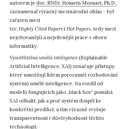
autorem je
doc. RNDr. Hossein Moosaei, Ph.D.
,
zaznamenal výrazný mezinárodní ohlas – byl
zařazen mezi
tzv.
Highly Cited Papers
i
Hot Papers
, tedy mezi
nejcitovanější a nejvlivnější práce v oboru
informatiky.
Vysvětlitelná umělá inteligence
(Explainable
Artificial Intelligence, XAI) označuje přístupy,
které umožňují lidem porozumět rozhodování
systémů umělé inteligence. Na rozdíl od
modelů fungujících jako „black box“ pomáhá
XAI odhalit, jak a proč systém dospěl ke
konkrétní predikci, a tím výrazně zvyšuje
transparentnost i důvěryhodnost těchto
technologií.