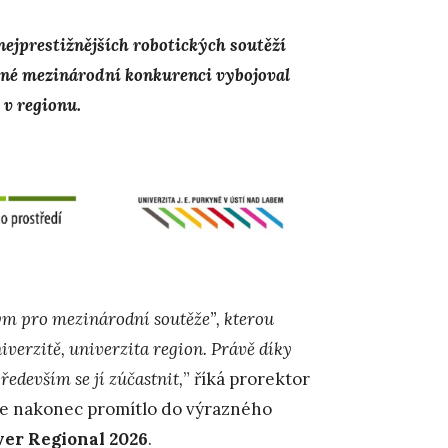
ejprestižnějších robotických soutěží
né mezinárodní konkurenci vybojoval
 v regionu.
ým pro mezinárodní soutěže”, kterou
verzitě, univerzita region. Právě díky
edevším se jí zúčastnit,
” říká prorektor
o se nakonec promítlo do výrazného
ver Regional 2026
.