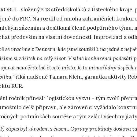
ROBUL, složený z 13 středoškoláků z Ústeckého kraje, 
jené do FRC. Na rozdíl od mnoha zahraničních konkurent
nickým zázemím a desítkami členů podpůrného týmu, m
éhat především na vlastní dovednosti, improvizaci a odh
ě se vracíme z Denveru, kde jsme soutěžili na jedné z nejvě
žíme si zážitek na celý život. V silné konkurenci padesáti 
bojovat neuvěřitelné čtvrté místo. Je to mimořádný úspěch n
bliku,
” říká nadšeně Tamara Klein, garantka aktivity R
ektu RUR.
šní ročník přinesl i logistickou výzvu – tým zvolil přepr
umožnilo delší přípravu, ale zároveň si vyžádalo konstr
ročných podmínkách soutěže a tým zvládl všechny jízd
dý zápas byl závodem s časem. Opravy probíhaly doslova za 