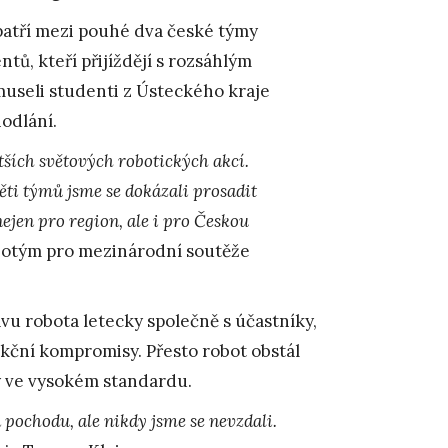
patří mezi pouhé dva české týmy
ů, kteří přijíždějí s rozsáhlým
useli studenti z Ústeckého kraje
odlání.
tších světových robotických akcí.
pěti týmů jsme se dokázali prosadit
ejen pro region, ale i pro Českou
obotým pro mezinárodní soutěže
avu robota letecky společně s účastníky,
ukční kompromisy. Přesto robot obstál
y ve vysokém standardu.
pochodu, ale nikdy jsme se nevzdali.