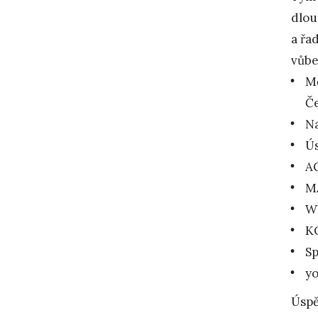
dlou
a řa
vůbe
Mě
Č
N
Ús
AC
M
W
K
S
y
Úspě