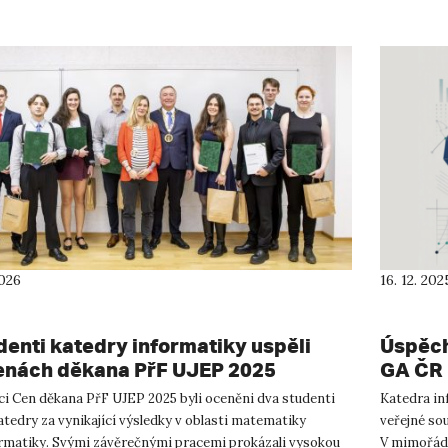
2026
16. 12. 202
denti katedry informatiky uspěli
Úspěch
enách děkana PřF UJEP 2025
GA ČR
ci Cen děkana PřF UJEP 2025 byli oceněni dva studenti
Katedra in
atedry za vynikající výsledky v oblasti matematiky
veřejné so
ormatiky. Svými závěrečnými pracemi prokázali vysokou
V mimořádn