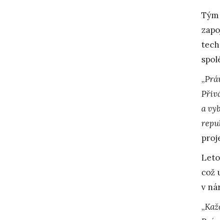
Tým 
zapo
tech
spol
„
Práv
Přivá
a vy
repu
proj
Leto
což 
v ná
„
Kaž