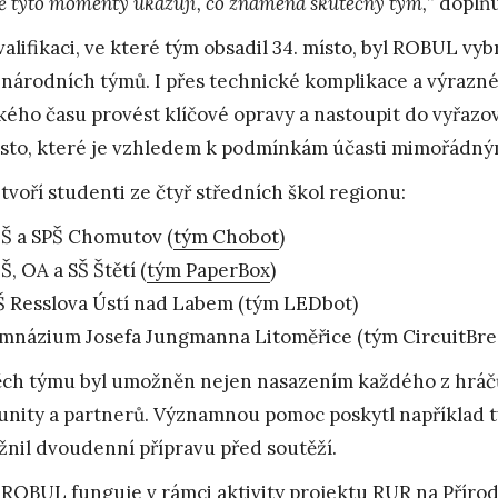
ě tyto momenty ukazují, co znamená skutečný tým,
” doplň
valifikaci, ve které tým obsadil 34. místo, byl ROBUL vyb
národních týmů. I přes technické komplikace a výrazné
kého času provést klíčové opravy a nastoupit do vyřaz
ísto, které je vzhledem k podmínkám účasti mimořádn
tvoří studenti ze čtyř středních škol regionu:
Š a SPŠ Chomutov (
tým Chobot
)
Š, OA a SŠ Štětí (
tým PaperBox
)
Š Resslova Ústí nad Labem (tým LEDbot)
mnázium Josefa Jungmanna Litoměřice (tým CircuitBre
ch týmu byl umožněn nejen nasazením každého z hráčů
nity a partnerů. Významnou pomoc poskytl například 
nil dvoudenní přípravu před soutěží.
ROBUL funguje v rámci aktivity
projektu RUR
na Přírod