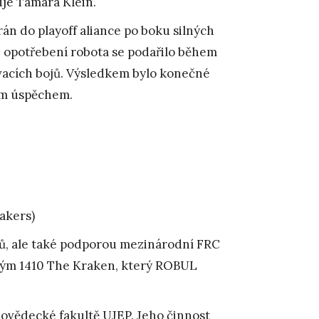
uje Tamara Klein.
rán do playoff aliance po boku silných
 opotřebení robota se podařilo během
ovacích bojů. Výsledkem bylo konečné
ým úspěchem.
akers)
, ale také podporou mezinárodní FRC
tým 1410 The Kraken, který ROBUL
ovědecké fakultě UJEP. Jeho činnost