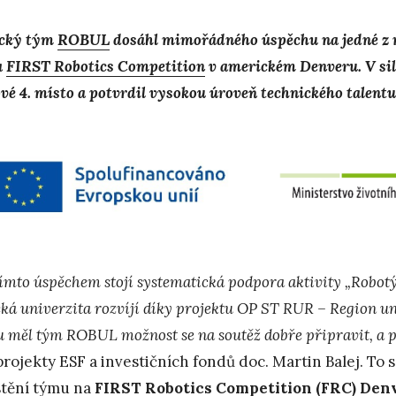
cký tým
ROBUL
dosáhl mimořádného úspěchu na jedné z n
a
FIRST Robotics Competition
v americkém Denveru. V sil
ové 4. místo a potvrdil vysokou úroveň technického talentu
tímto úspěchem stojí systematická podpora aktivity „Robot
cká univerzita rozvíjí díky projektu OP ST RUR – Region uni
 měl tým ROBUL možnost se na soutěž dobře připravit, a př
projekty ESF a investičních fondů doc. Martin Balej. T
tění týmu na
FIRST Robotics Competition (FRC) Den