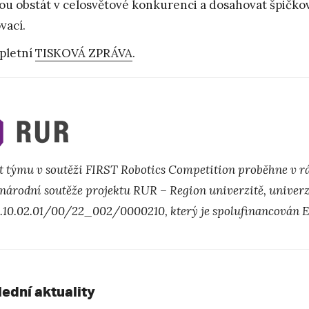
u obstát v celosvětové konkurenci a dosahovat špičkov
vací.
pletní
TISKOVÁ ZPRÁVA
.
t týmu v soutěži FIRST Robotics Competition proběhne v r
národní soutěže projektu RUR – Region univerzitě, univerzi
Z.10.02.01/00/22_002/0000210, který je spolufinancován 
lední aktuality