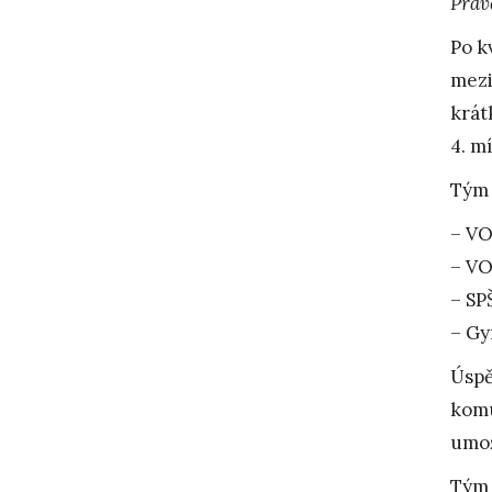
Práv
Po k
mezi
krát
4. m
Tým 
– VO
– VO
– SP
– Gy
Úspě
komu
umož
Tým 