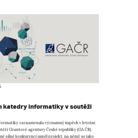
5
 katedry informatiky v soutěži
formatiky zaznamenala významný úspěch v letošní
utěži Grantové agentury České republiky (GA ČR).
ě silné konkurenci uspěl projekt, na němž se jako