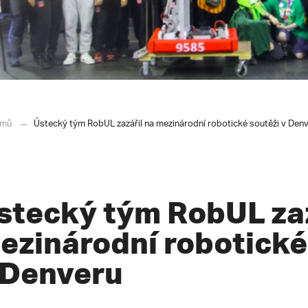
mů
Ústecký tým RobUL zazářil na mezinárodní robotické soutěži v Den
stecký tým RobUL zaz
ezinárodní robotické
 Denveru