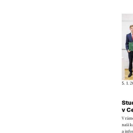
5. 1. 
Stu
v C
V rám
naší k
a inf