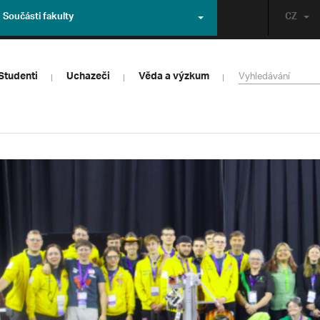
Součásti fakulty
CZ
Studenti
Uchazeči
Věda a výzkum