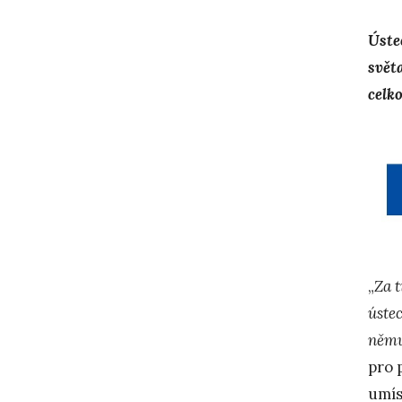
Úste
svět
celk
„
Za 
úste
němu
pro 
umís