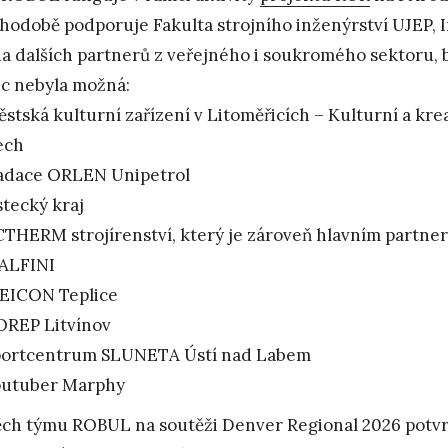
hodobě podporuje Fakulta strojního inženýrství UJEP,
da dalších partnerů z veřejného i soukromého sektoru, 
c nebyla možná:
stská kulturní zařízení v Litoměřicích – Kulturní a kr
ech
adace ORLEN Unipetrol
tecký kraj
THERM strojírenství, který je zároveň hlavním partn
ALFINI
EICON Teplice
OREP Litvínov
portcentrum SLUNETA Ústí nad Labem
outuber Marphy
ch týmu ROBUL na soutěži Denver Regional 2026 potvrz