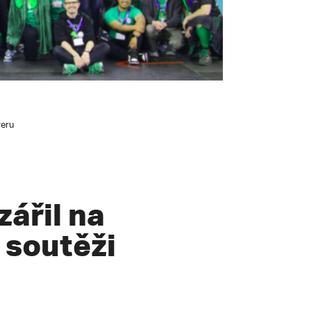
veru
ářil na
 soutěži