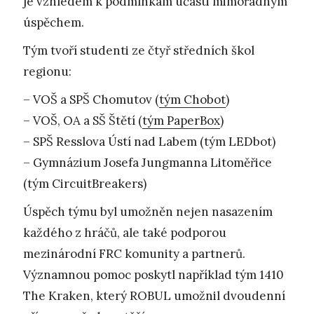
je vzhledem k podmínkám účasti mimořádným
úspěchem.
Tým tvoří studenti ze čtyř středních škol
regionu:
– VOŠ a SPŠ Chomutov (
tým Chobot
)
– VOŠ, OA a SŠ Štětí (
tým PaperBox
)
– SPŠ Resslova Ústí nad Labem (tým LEDbot)
– Gymnázium Josefa Jungmanna Litoměřice
(tým CircuitBreakers)
Úspěch týmu byl umožněn nejen nasazením
každého z hráčů, ale také podporou
mezinárodní FRC komunity a partnerů.
Významnou pomoc poskytl například tým 1410
The Kraken, který ROBUL umožnil dvoudenní