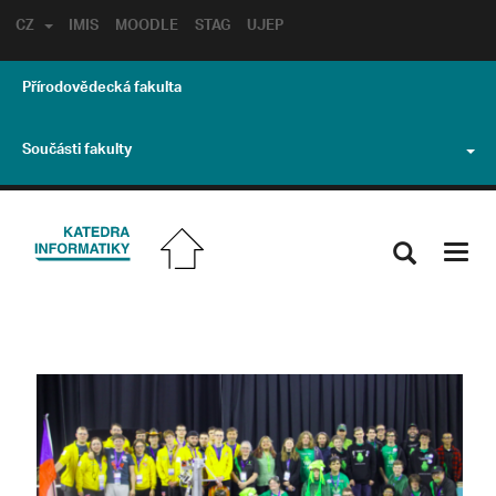
CZ
IMIS
MOODLE
STAG
UJEP
Přírodovědecká fakulta
Součásti fakulty
Toggl
navig