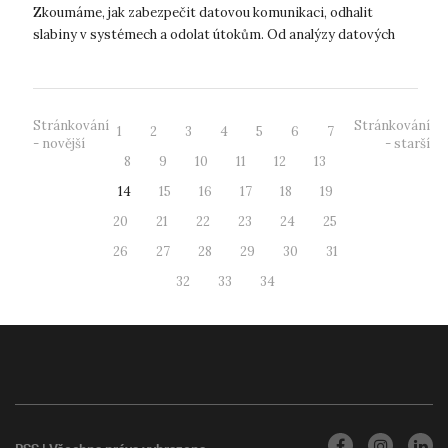
Zkoumáme, jak zabezpečit datovou komunikaci, odhalit
slabiny v systémech a odolat útokům. Od analýzy datových
toků až po etické hackování hl...
Stránkování
Stránkování
1
2
3
4
5
6
7
- novější
- starší
8
9
10
11
12
13
14
15
16
17
18
19
20
21
22
23
24
25
26
27
28
29
30
31
32
33
34