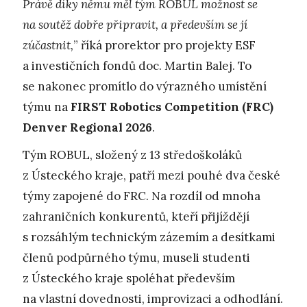
Právě díky němu měl tým ROBUL možnost se
na soutěž dobře připravit, a především se jí
zúčastnit,
” říká prorektor pro projekty ESF
a investičních fondů doc. Martin Balej. To
se nakonec promítlo do výrazného umístění
týmu na
FIRST Robotics Competition (FRC)
Denver Regional 2026
.
Tým ROBUL, složený z 13 středoškoláků
z Ústeckého kraje, patří mezi pouhé dva české
týmy zapojené do FRC. Na rozdíl od mnoha
zahraničních konkurentů, kteří přijíždějí
s rozsáhlým technickým zázemím a desítkami
členů podpůrného týmu, museli studenti
z Ústeckého kraje spoléhat především
na vlastní dovednosti, improvizaci a odhodlání.