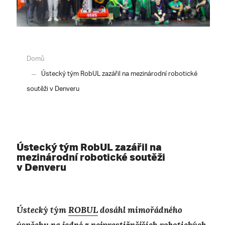
Domů
Ústecký tým RobUL zazářil na mezinárodní robotické
soutěži v Denveru
Ústecký tým RobUL zazářil na
mezinárodní robotické soutěži
v Denveru
Ústecký tým
ROBUL
dosáhl mimořádného
úspěchu na jedné z nejprestižnějších robotických