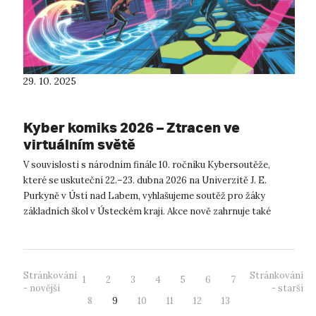
29. 10. 2025
Kyber komiks 2026 – Ztracen ve
virtuálním světě
V souvislosti s národním finále 10. ročníku Kybersoutěže,
které se uskuteční 22.–23. dubna 2026 na Univerzitě J. E.
Purkyně v Ústí nad Labem, vyhlašujeme soutěž pro žáky
základních škol v Ústeckém kraji. Akce nově zahrnuje také
samostatnou kategorii pr...
Stránkování
Stránkování
1
2
3
4
5
6
7
- novější
- starší
8
9
10
11
12
13