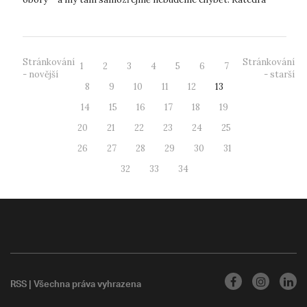
informatiky si pro účastníky přip...
Stránkování
Stránkování
1
2
3
4
5
6
7
- novější
- starší
8
9
10
11
12
13
14
15
16
17
18
19
20
21
22
23
24
25
26
27
28
29
30
31
32
33
34
RSS
| Všechna práva vyhrazena