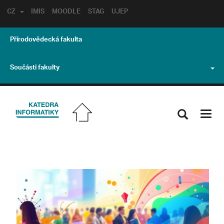
CZ
IMIS
MOODLE
STAG
UJEP
Přírodovědecká fakulta
Součásti fakulty
Toggl
navig