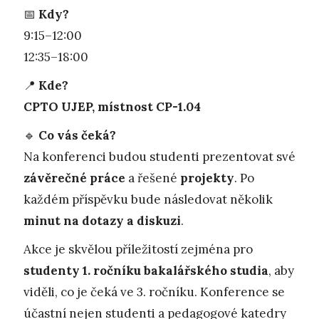
📅
Kdy?
9:15–12:00
12:35–18:00
📍
Kde?
CPTO UJEP, místnost CP-1.04
🔹
Co vás čeká?
Na konferenci budou studenti prezentovat své
závěrečné práce
a řešené
projekty
. Po
každém příspěvku bude následovat několik
minut na dotazy a diskuzi
.
Akce je skvělou příležitostí zejména pro
studenty 1. ročníku bakalářského studia
, aby
viděli, co je čeká ve 3. ročníku. Konference se
účastní nejen studenti a pedagogové katedry