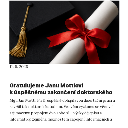
11. 6. 2026
Gratulujeme Janu Mottlovi
k úspěšnému zakončení doktorského
studia!
Mgr. Jan Mottl, Ph.D. úspěšně obhájil svou disertační práci a
završil tak doktorské studium. Ve svém výzkumu se věnoval
zajímavému propojení dvou oborů – výuky dějepisu a
informatiky, zejména možnostem zapojení informačních a
komunikačních technol...