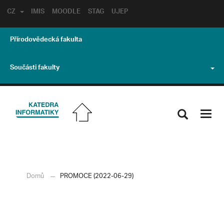
CZ
IMIS
MOODLE
STAG
UJEP
Přírodovědecká fakulta
Součásti fakulty
Toggl
navig
Domů
PROMOCE (2022-06-29)