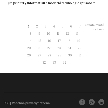
jim přiblížily informatiku a moderní technologie způsobem,
s ...
Stránkování
1
2
3
4
5
6
7
- starší
8
9
10
11
12
13
14
15
16
17
18
19
20
21
22
23
24
25
26
27
28
29
30
31
32
33
34
RSS
| Všechna práva vyhrazena