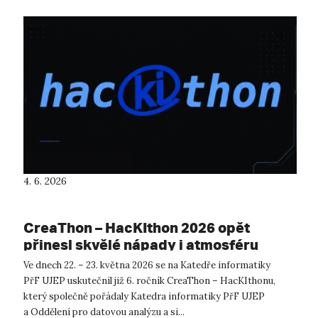
4. 6. 2026
CreaThon – HacKIthon 2026 opět
přinesl skvělé nápady i atmosféru
Ve dnech 22. – 23. května 2026 se na Katedře informatiky
PřF UJEP uskutečnil již 6. ročník CreaThon – HacKIthonu,
který společně pořádaly Katedra informatiky PřF UJEP
a Oddělení pro datovou analýzu a si...